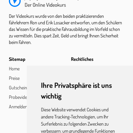
Grünpfeilschild
00:44
Landstraße
06:32
Kreisverkehr
00:58
Nachtfahrt
03:21
Der Videokurs wurde von den beiden praktizierenden
Fahrlehrern Ron und Erik Losacker entworfen, um den Schülern
Linksabbiegen
05:45
Nachtfahrt Licht
05:02
das Wissen für die praktische Fahrausbildung im Vorfeld schon
Rechts abbiegen
02:20
zu vermitteln. Dies spart Zeit, Geld und bringt Ihnen Sicherheit
beim Fahren.
Rechts vor links
00:53
Rechts vor links 2
01:23
Sitemap
Rechtliches
Rechts vor links vz
00:32
Home
Impressum
Preise
Datenschutz
Stoppschild
00:50
Ihre Privatsphäre ist uns
Gutscheine
wichtig
Probevideo
Anmelden
Diese Website verwendet Cookies und
andere Tracking-Technologien, um Ihr
Surferlebnis zu folgenden Zwecken zu
verbessern:
um grundlegende Funktionen