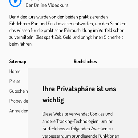
Grünpfeilschild
00:44
Landstraße
06:32
Kreisverkehr
00:58
Nachtfahrt
03:21
Der Videokurs wurde von den beiden praktizierenden
Fahrlehrern Ron und Erik Losacker entworfen, um den Schülern
Linksabbiegen
05:45
Nachtfahrt Licht
05:02
das Wissen für die praktische Fahrausbildung im Vorfeld schon
Rechts abbiegen
02:20
zu vermitteln. Dies spart Zeit, Geld und bringt Ihnen Sicherheit
beim Fahren.
Rechts vor links
00:53
Rechts vor links 2
01:23
Sitemap
Rechtliches
Rechts vor links vz
00:32
Home
Impressum
Preise
Datenschutz
Stoppschild
00:50
Ihre Privatsphäre ist uns
Gutscheine
wichtig
Probevideo
Anmelden
Diese Website verwendet Cookies und
andere Tracking-Technologien, um Ihr
Surferlebnis zu folgenden Zwecken zu
verbessern:
um grundlegende Funktionen