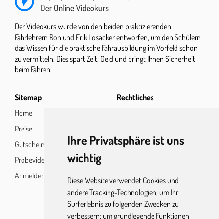
Grünpfeilschild
00:44
Landstraße
06:32
Kreisverkehr
00:58
Nachtfahrt
03:21
Der Videokurs wurde von den beiden praktizierenden
Fahrlehrern Ron und Erik Losacker entworfen, um den Schülern
Linksabbiegen
05:45
Nachtfahrt Licht
05:02
das Wissen für die praktische Fahrausbildung im Vorfeld schon
Rechts abbiegen
02:20
zu vermitteln. Dies spart Zeit, Geld und bringt Ihnen Sicherheit
beim Fahren.
Rechts vor links
00:53
Rechts vor links 2
01:23
Sitemap
Rechtliches
Rechts vor links vz
00:32
Home
Impressum
Preise
Datenschutz
Stoppschild
00:50
Ihre Privatsphäre ist uns
Gutscheine
wichtig
Probevideo
Anmelden
Diese Website verwendet Cookies und
andere Tracking-Technologien, um Ihr
Surferlebnis zu folgenden Zwecken zu
verbessern:
um grundlegende Funktionen